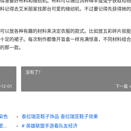
得准备好布料和缝纫机。布料可以通过饲养绵羊或兔子获取动物
料记得去艾米丽家找那台可爱的缝纫机，不过要记得先获得她的
可以放各种有趣的材料来决定衣服的款式。比如放五彩碎片就能
十足的裙子。每次制作都像开盲盒一样充满惊喜，不同材料组合
的那一款。
没有了！
-12-01
下一篇 
染色
泰拉瑞亚鞋子饰品 泰拉瑞亚鞋子效果
部落冲突英雄消失原因及找回方式 部落冲突里面英雄怎么获得怎么获得
# 英雄联盟手游看队友经济