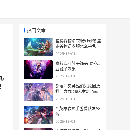
热门文章
星露谷物语衣服如何做 星
露谷物语衣服怎么染色
2025-12-01
泰拉瑞亚鞋子饰品 泰拉瑞
亚鞋子效果
2025-12-01
取
部落冲突英雄消失原因及
语
找回方式 部落冲突里面英
雄怎么获得怎么获得
2025-12-01
# 英雄联盟手游看队友经
济
2025-12-01