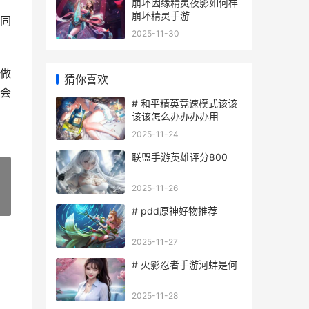
崩坏因缘精灵夜影如何样
崩坏精灵手游
同
2025-11-30
做
猜你喜欢
会
# 和平精英竞速模式该该
该该怎么办办办办用
2025-11-24
联盟手游英雄评分800
2025-11-26
»
# pdd原神好物推荐
2025-11-27
# 火影忍者手游河蚌是何
2025-11-28