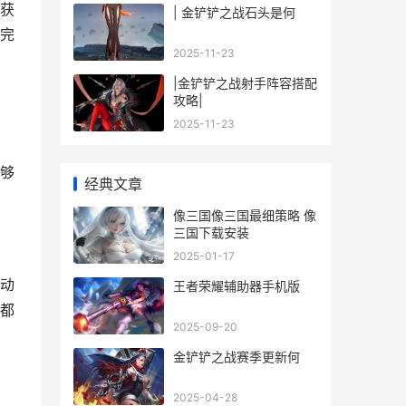
获
| 金铲铲之战石头是何
完
2025-11-23
|金铲铲之战射手阵容搭配
攻略|
2025-11-23
够
经典文章
像三国像三国最细策略 像
三国下载安装
2025-01-17
动
王者荣耀辅助器手机版
都
2025-09-20
金铲铲之战赛季更新何
2025-04-28