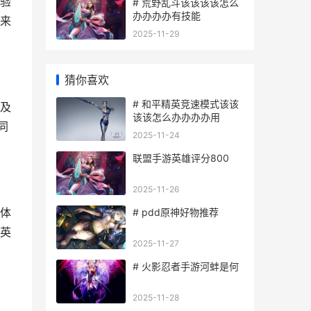
验
# 荒野乱斗该该该该怎么
办办办办有技能
来
2025-11-29
猜你喜欢
# 和平精英竞速模式该该
及
该该怎么办办办办用
同
2025-11-24
联盟手游英雄评分800
2025-11-26
体
# pdd原神好物推荐
英
2025-11-27
# 火影忍者手游河蚌是何
2025-11-28