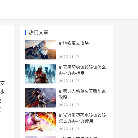
热门文章
# 地铁离去攻略
2025-11-26
# 无畏契约该该该该怎么
办办办办标定
2025-11-26
安
# 第五人格单车天赋加点
步
攻略
地
2025-11-26
铁
# 光遇重塑药水该该该该
怎么办办办办使用
2025-11-26