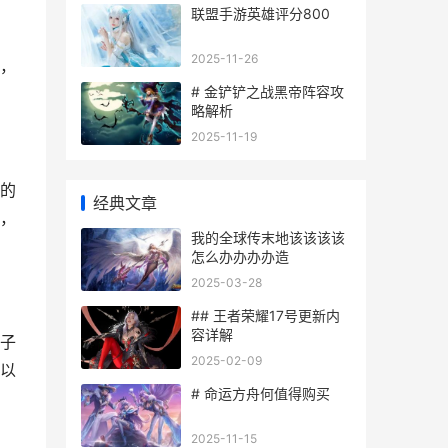
联盟手游英雄评分800
2025-11-26
，
# 金铲铲之战黑帝阵容攻
略解析
2025-11-19
的
经典文章
，
我的全球传末地该该该该
怎么办办办办造
2025-03-28
## 王者荣耀17号更新内
容详解
子
2025-02-09
以
# 命运方舟何值得购买
2025-11-15