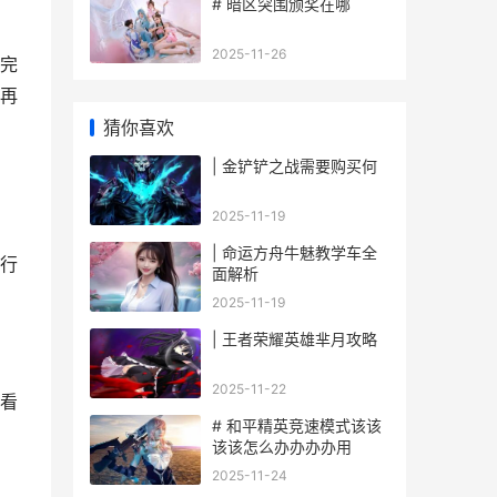
# 暗区突围颁奖在哪
2025-11-26
完
再
猜你喜欢
| 金铲铲之战需要购买何
2025-11-19
| 命运方舟牛魅教学车全
行
面解析
2025-11-19
| 王者荣耀英雄芈月攻略
2025-11-22
看
# 和平精英竞速模式该该
该该怎么办办办办用
2025-11-24