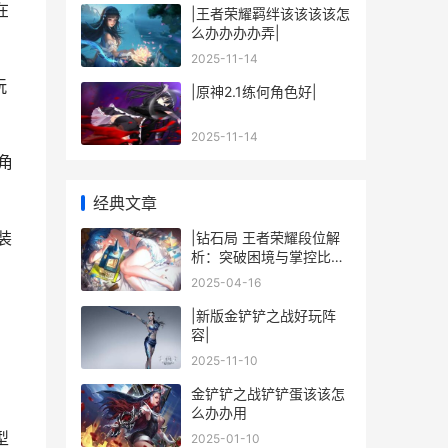
在
|王者荣耀羁绊该该该该怎
么办办办办弄|
2025-11-14
玩
|原神2.1练何角色好|
2025-11-14
角
经典文章
装
|钻石局 王者荣耀段位解
析：突破困境与掌控比赛
的技巧|
2025-04-16
|新版金铲铲之战好玩阵
容|
2025-11-10
金铲铲之战铲铲蛋该该怎
么办办用
型
2025-01-10