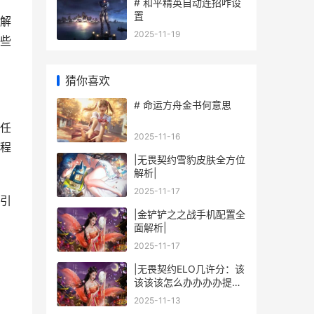
# 和平精英自动连招咋设
置
解
2025-11-19
些
猜你喜欢
# 命运方舟金书何意思
任
2025-11-16
程
|无畏契约雪豹皮肤全方位
解析|
2025-11-17
引
|金铲铲之之战手机配置全
面解析|
2025-11-17
|无畏契约ELO几许分：该
该该该怎么办办办办提升
玩家的段位？|
2025-11-13