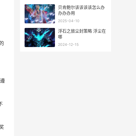
贝肯鲍尔该该该该怎么办
办办办用
2025-04-10
浮石之旅尘封策略 浮尘在
哪
的
2024-12-15
遵
不
奖