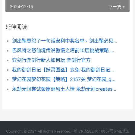
2024-12-15
下一篇 »
延伸阅读
剑出鞘恩怨了一句话安利中奖名单~ 剑出鞘必见血
巴风特之怒仙境传说傲慢之塔前10层挑战策略 巴风特之怒仙境通行证
弈剑行弈剑行新人如何玩 弈剑行官方
我的御剑日记【妖灵图鉴】玄兔 我的御剑日记接引口令
梦幻花园梦幻花园【策略】2157关 梦幻花园_gardenscapes
永劫无间尝试聚窟洲风土人情 永劫无间createservicew 1072
Copyright © 2024 All Rights Reserved.
琼ICP备2024046057号
XML地图